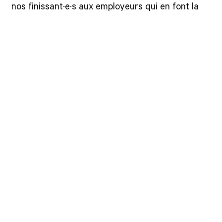
nos finissant·e·s aux employeurs qui en font la
demande via notre service de placement en
ligne. Presque chaque jour, nos diplômé·e·s
reçoivent des offres d’emplois par courriel.
La meilleure approche pour devenir
photographe professionnel·le
Langue d’enseignement en
français
Accueil des étudiants
lire la
internationaux
suite