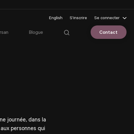
English
S'inscrire
Se connecter
Pluriportail
rsan
Blogue
Contact
Espace client
e journée, dans la
 aux personnes qui