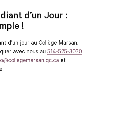
diant d’un Jour :
imple !
nt d’un jour au Collège Marsan,
niquer avec nous au
514-525-3030
fo@collegemarsan.qc.ca
et
e.