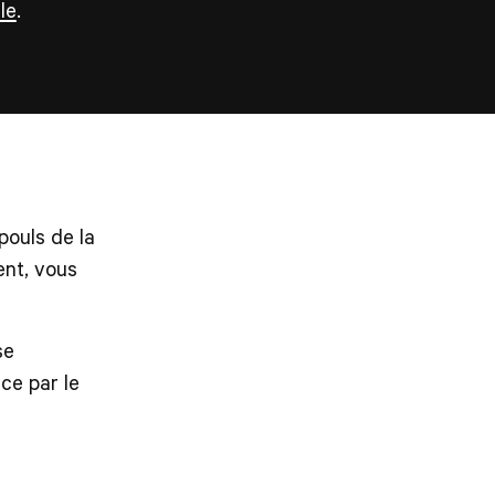
le
.
pouls de la
ent, vous
se
ce par le