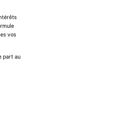
ntérêts
ormule
tes vos
e part au