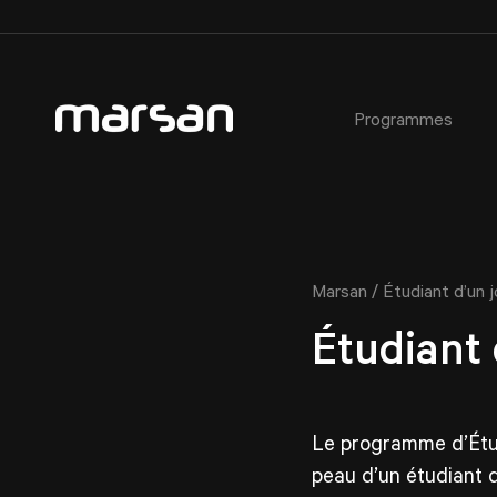
Programmes
AEC - Cours de photographie commerciale
À propos
Critères d’admission
Ateliers
AEC - Cours de photographie commerciale de soir
Notre équipe
Étudiant·e·s étranger·e·s
Certificats cadeaux
Formation spécialisée : Portrait avancé en studio
Installations du Collège
Prêts et bourses
Horaires des activités libres
Étudiant·e d’un jour
/
Marsan
Étudiant d’un j
Service aux étudiant·e·s
Étudiant 
Témoignages
Fiches métiers
Service de placement étudiant
Règlements
Le programme d’Étud
Partenaires
peau d’un étudiant 
FAQ