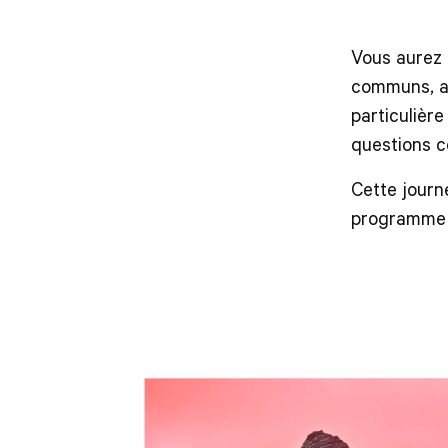
Vous aurez 
communs, ai
particulièr
questions c
Cette journ
programme o