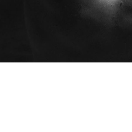
Programmes
AEC - Cours de photo
Ateliers
professionnelle
Certificats cadeaux
AEC - Cours de photo
Espace client (mon
professionnelle de soir
dossier)
Formation spécialisée : Portrait