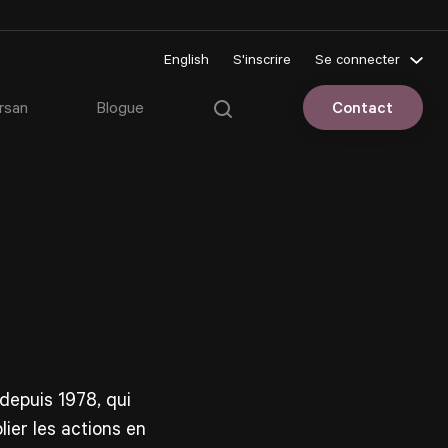
English
S'inscrire
Se connecter
Pluriportail
rsan
Blogue
Contact
Espace client
epuis 1978, qui
ier les actions en