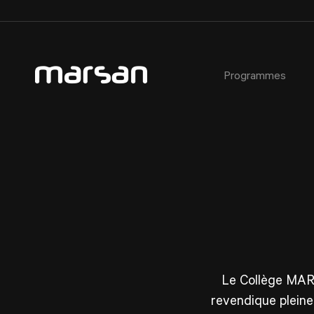
Programmes
AEC - Cours de photographie commerciale
À propos
Critères d’admission
Ateliers
AEC - Cours de photographie commerciale de soir
Notre équipe
Étudiant·e·s étranger·e·s
Certificats cadeaux
Formation spécialisée : Portrait avancé en studio
Installations du Collège
Prêts et bourses
Horaires des activités libres
Étudiant·e d’un jour
Service aux étudiant·e·s
Témoignages
Fiches métiers
Service de placement étudiant
Règlements
Le Collège MAR
Partenaires
revendique pleine
FAQ