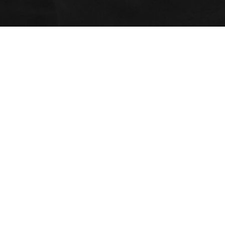
Programmes
AEC - Cours de photo
Ateliers
professionnelle
Certificats cadeaux
AEC - Cours de photo
Espace client (mon
professionnelle de soir
dossier)
Formation spécialisée : Portrait
avancé en studio
Admission
Critères d’admission
Portfolios étudiants
Étudiants étrangers