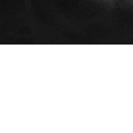
Programmes
AEC - Cours de photo
Ateliers
professionnelle
Certificats cadeaux
AEC - Cours de photo
Espace client (mon
professionnelle de soir
dossier)
Formation spécialisée : Portrait
avancé en studio