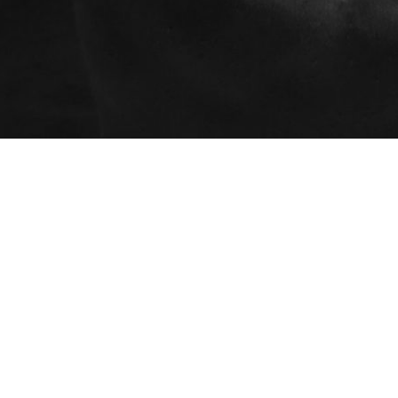
Programmes
AEC - Cours de photo
Ateliers
professionnelle
Certificats cadeaux
AEC - Cours de photo
Espace client (mon
professionnelle de soir
dossier)
Formation spécialisée : Portrait
avancé en studio