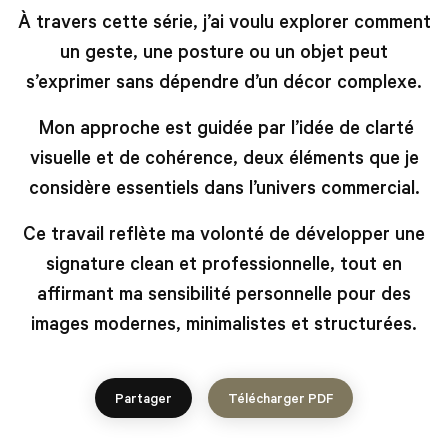
À travers cette série, j’ai voulu explorer comment
un geste, une posture ou un objet peut
s’exprimer
sans dépendre d’un dé
cor complexe.
Mon approche est guidée par l’idé
e de clart
é
visuelle et de cohérence, deux é
l
éments que je
consid
è
re essentiels dans l’univers commercial.
Ce travail refl
ète ma volont
é
de d
évelopper une
signature clean et professionnelle, tout en
affirmant ma sensibilité personnelle
pour des
images modernes, minimalistes et structuré
es.
Partager
Télécharger PDF