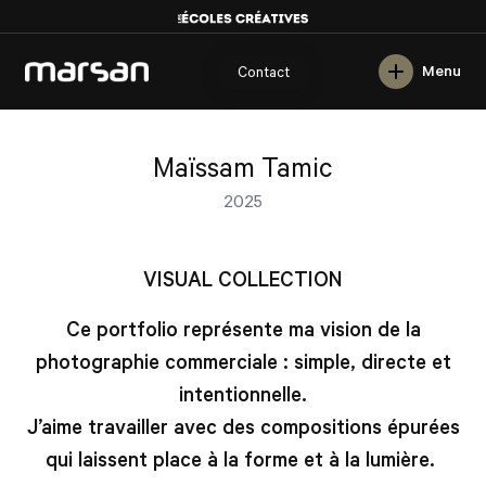
English
Menu
Contact
Maïssam Tamic
2025
VISUAL COLLECTION
Ce portfolio repr
ésente ma vision de la
photographie commerciale : simple, directe et
intentionnelle.
J’aime travailler avec des compositions é
pur
ées
qui laissent place
à
la forme et
à
la lumi
ère.