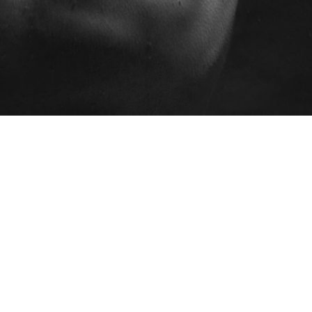
Programmes
AEC - Cours de photo
Ateliers
professionnelle
Certificats cadeaux
AEC - Cours de photo
Espace client (mon
professionnelle de soir
dossier)
Formation spécialisée : Portrait
avancé en studio