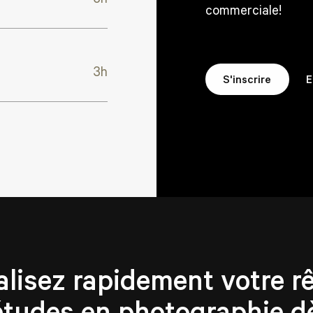
commerciale!
3h
E
S'inscrire
alisez rapidement votre rê
études en photographie d