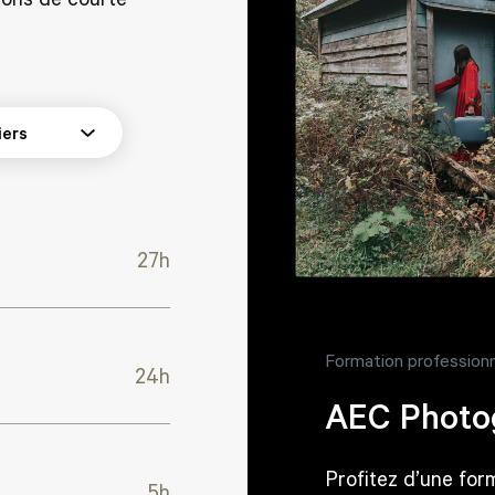
27h
Formation profession
24h
AEC Photog
Profitez d’une for
5h