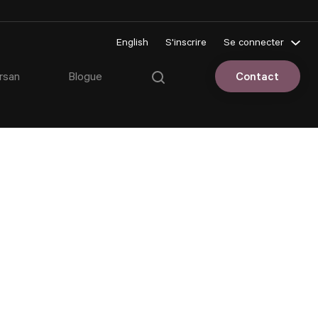
English
S'inscrire
Se connecter
Pluriportail
rsan
Blogue
Contact
Espace client