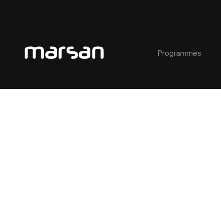
Programmes
AEC - Cours de photographie commerciale
À propos
Critères d’admission
Ateliers
AEC - Cours de photographie commerciale de soir
Notre équipe
Étudiant·e·s étranger·e·s
Certificats cadeaux
Formation spécialisée : Portrait avancé en studio
Installations du Collège
Prêts et bourses
Horaires des activités libres
Étudiant·e d’un jour
Service aux étudiant·e·s
Témoignages
Fiches métiers
Service de placement étudiant
Règlements
Partenaires
FAQ