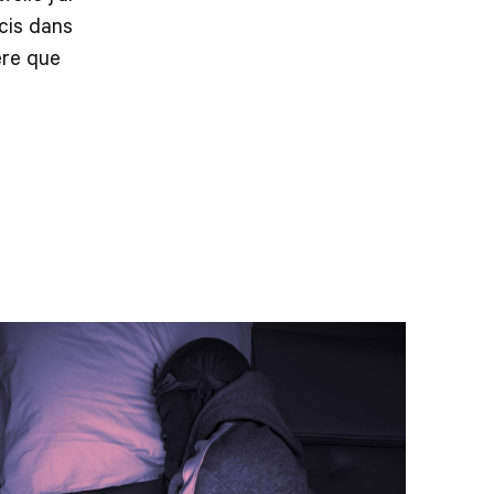
cis dans
ère que