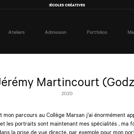
Ateliers
Admission
Portfolios
Ma
Jérémy Martincourt (Godz
2020
t mon parcours au Collège Marsan j’ai énormément appr
 et les portraits sont maintenant mes spécialités , ma f
ans la prise de vue directe, par exemple pour mon portf