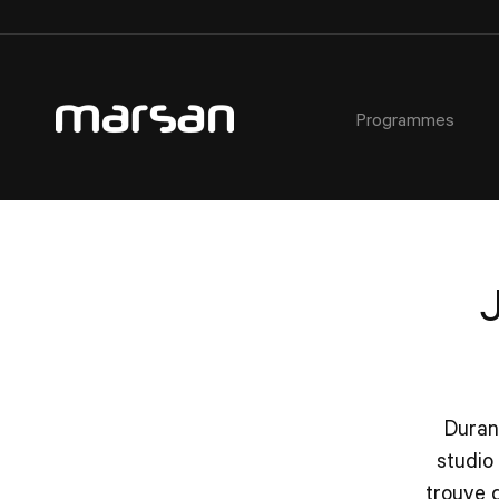
Programmes
AEC - Cours de photographie commerciale
À propos
Critères d’admission
Ateliers
AEC - Cours de photographie commerciale de soir
Notre équipe
Étudiant·e·s étranger·e·s
Certificats cadeaux
Formation spécialisée : Portrait avancé en studio
Installations du Collège
Prêts et bourses
Horaires des activités libres
Étudiant·e d’un jour
Service aux étudiant·e·s
Témoignages
Fiches métiers
Service de placement étudiant
Duran
Règlements
Partenaires
studio
FAQ
trouve d