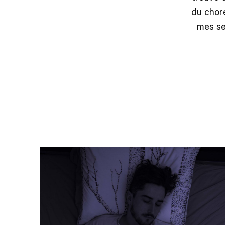
du chor
mes se