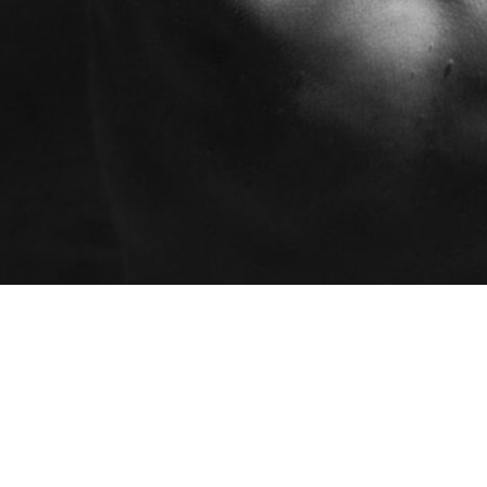
Programmes
AEC - Cours de photo
professionnelle
Ateliers
AEC - Cours de photo
Certificats cadeaux