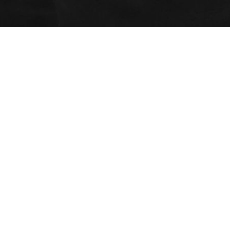
Programmes
AEC - Cours de photo
Ateliers
professionnelle
Certificats cadeaux
AEC - Cours de photo
Espace client (mon
professionnelle de soir
dossier)
Formation spécialisée : Portrait
avancé en studio
Admission
Critères d’admission
Portfolios étudiants
Étudiants étrangers