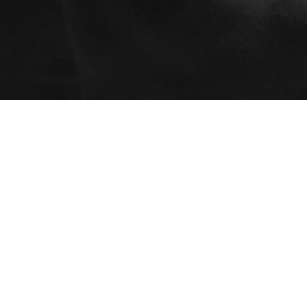
Programmes
AEC - Cours de photo
Ateliers
professionnelle
Certificats cadeaux
AEC - Cours de photo
Espace client (mon
professionnelle de soir
dossier)
Formation spécialisée : Portrait
avancé en studio