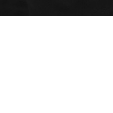
Programmes
AEC - Cours de photo
Ateliers
professionnelle
Certificats cadeaux
AEC - Cours de photo
Espace client (mon
professionnelle de soir
dossier)
Formation spécialisée : Portrait
avancé en studio
Admission
Critères d’admission
Portfolios étudiants