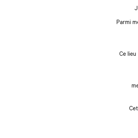
J
Parmi me
Ce lieu
me
Cet