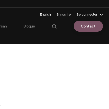
English
S'inscrire
Se connecter
Pluriportail
rsan
Blogue
Contact
Espace client
.