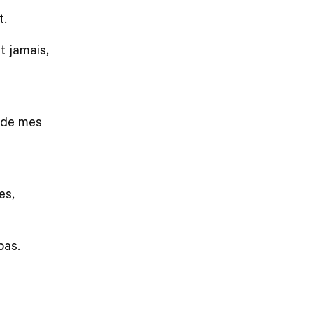
t.
t jamais,
orde mes
es,
pas.