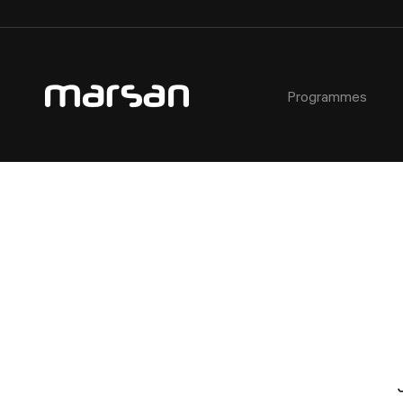
Programmes
AEC - Cours de photographie commerciale
À propos
Critères d’admission
Ateliers
AEC - Cours de photographie commerciale de soir
Notre équipe
Étudiant·e·s étranger·e·s
Certificats cadeaux
Formation spécialisée : Portrait avancé en studio
Installations du Collège
Prêts et bourses
Horaires des activités libres
Étudiant·e d’un jour
Service aux étudiant·e·s
Témoignages
Fiches métiers
Service de placement étudiant
Règlements
Partenaires
FAQ