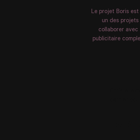
Le projet Boris est
un des projets 
collaborer avec 
publicitaire compl
Christel exp
dernier cour
Les éq