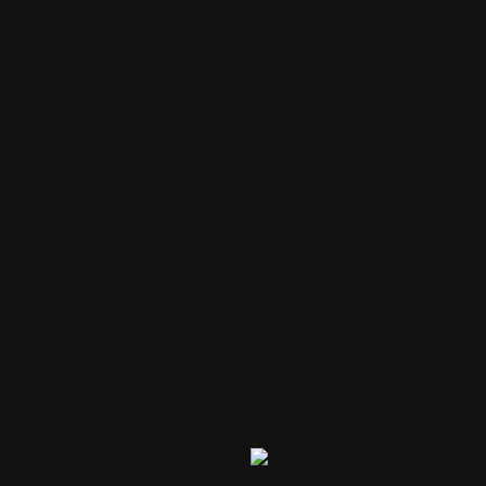
jet, les étudiants sont divisés en 5 équipes, et chacun 
 l’un des postes suivants :
eur Photo
ante Numérique
ant éclairage
graphe
lisses du projet
es coulisses de la journée de production en photos et 