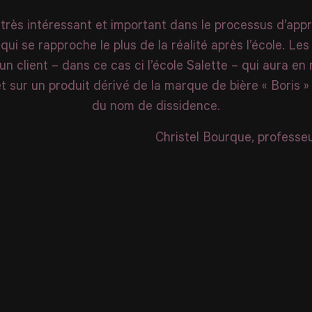
 très intéressant et important dans le processus d’app
qui se rapproche le plus de la réalité après l’école. Le
un client – dans ce cas ci l’école Salette – qui aura e
et sur un produit dérivé de la marque de bière « Boris 
du nom de dissidence.
Christel Bourque, professe
lique que ce projet se situe dans la quatrième session 
s d’une série de 5 en photographie publicitaire.
uipes