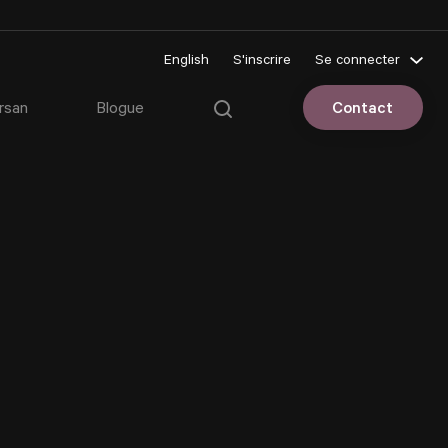
English
S'inscrire
Se connecter
Pluriportail
rsan
Blogue
Contact
Espace client