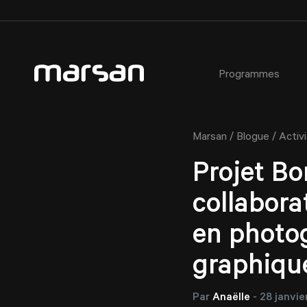
Programmes
AEC - Cours de photographie commerciale
À propos
Critères d’admission
Ateliers
/
/
Marsan
Blogue
Activ
AEC - Cours de photographie commerciale de soir
Notre équipe
Étudiant·e·s étranger·e·s
Certificats cadeaux
Formation spécialisée : Portrait avancé en studio
Installations du Collège
Prêts et bourses
Projet Bo
Horaires des activités libres
Étudiant·e d’un jour
collabora
Service aux étudiant·e·s
Témoignages
en photog
Fiches métiers
Service de placement étudiant
graphiqu
Règlements
Partenaires
FAQ
Par
Anaëlle
-
28 janvie