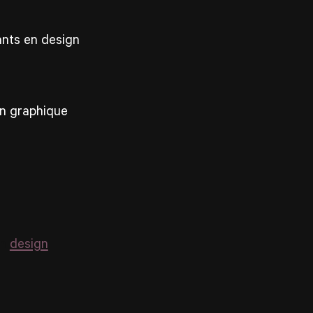
ants en design
en
design