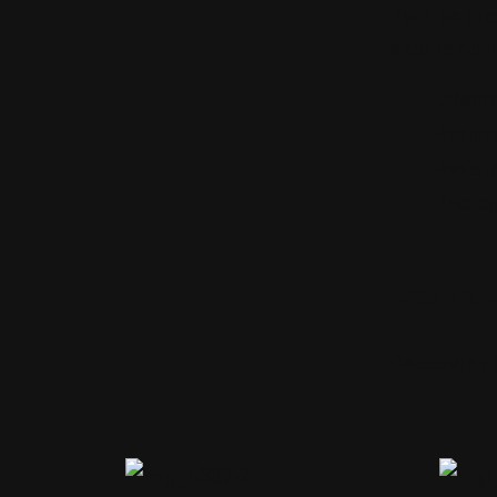
Pour ce pro
a du remplir
Direct
Assist
Assist
Photo
Les cou
Découvrez l