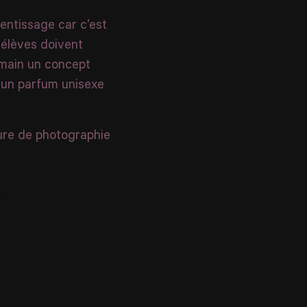
rentissage car c’est
s élèves doivent
n main un concept
» un parfum unisexe
ure de photographie
et est le