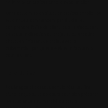
de la relation professionnelle avec un client.
Dans cette mise en situation professionnelle, les
étudiant.e.s commencent par étudier et
comprendre l’offre du client, puis ils s’occupent
de toute la direction du projet et du shooting
photo, en finissant ce projet avec la
présentation par galerie web et la facturation
pour le client.
Le rendu final
Les images ci-dessous sont le résultat final
d’une longue suite de cours pour bien préparer
les étudiant.e.s au marché du portrait
professionnel, d’artistes et de personnes.