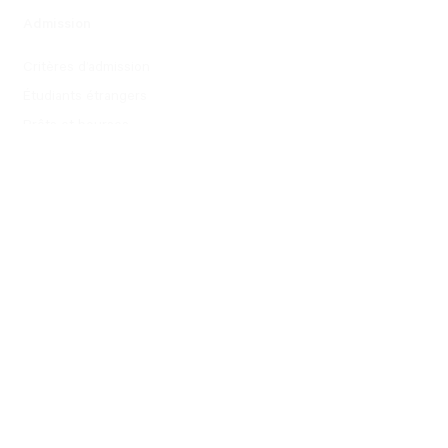
Admission
Critères d’admission
Portfolios étudiants
Étudiants étrangers
Prêts et bourses
Étudiant d’un jour
Marsan
Nous joindre
À propos
Blogue
Facebook
Notre équipe
Instagram
Installations du Collège
Nous joindre
Horaires des activités libres
Service aux étudiants
M5 – Les meilleurs talents de
Marsan