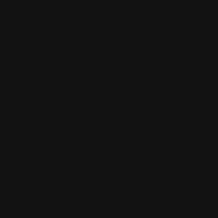
chamboulant notre quotidien. Nous avons dû
prendre des mesures afin de respecter les
consignes données par le gouvernement. Nos
Journées Portes Ouvertes (JPO) prévues ces
derniers mois ont donc été annulées .
Cependant, nous savons à quel point ces
événements, surtout en cette période de
l’année, sont cruciaux pour celles et ceux qui
souhaitent se renseigner sur leur recherche de
formation, mais aussi pour les personnes qui
souhaitent se reconvertir et donc s’ouvrir à de
nouvelles possibilités. De ce fait, nous
organisons pour la première fois une Journée
Portes Ouvertes en ligne !