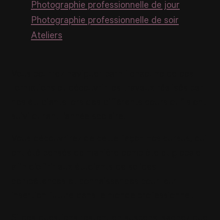
Photographie professionnelle de jour
Photographie professionnelle de soir
Ateliers
Vous pourrez naviguer parmi chacune de ces
formations et découvrir les travaux réalisés par
nos étudiants lors des différents cours qu’ils ont
suivi durant l’année scolaire.
Vous découvrirez de cette façon nos cursus, qui
ont été pensés de manière complète et globale
afin d’offrir aux étudiants de solides
compétences et connaissances pour leur
insertion future dans le monde professionnel.
Si des questions restent en suspens, sachez que