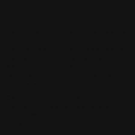
Une journée pour s’informer
Le principe est simple : le samedi 16 mai de 7h à
18h, nous ouvrirons un site internet dédié à la
présentation de nos formations et des travaux
de nos étudiants. Mais il n’y aura pas que cela !
Ce sera aussi la possibilité de découvrir des
parcours et témoignages d’anciens étudiants
ainsi que des interviews de nos enseignants.
Se basant sur un modèle « à étages », chacune
de nos sections sera présentée de manière
distincte. Ainsi, vous pourrez découvrir nos trois
formations :