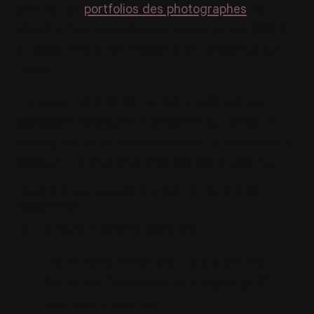
admirer les
portfolios des photographes
de
demain. Pour cette édition soutenue par SONY
et Royal Photo, 16 finissants ont présenté leur
travail.
Entre portraits en noir et blanc saisissants,
paysages nordiques intemporels ou tableaux
photographiques contemporains, le public a pu y
découvrir la diversité créative des étudiants.
Deux prix par groupe ont été remis lors de
l’exposition
La meilleure moyenne générale :
Louis-Daniel Vallée pour le groupe 218
Catherine Deschênes pour le groupe 317
ainsi que le prix M5.