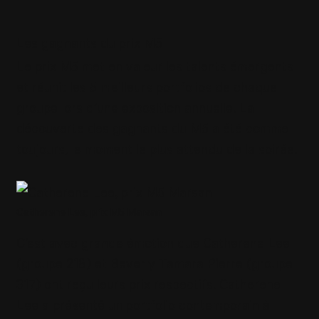
Les gagnants du prix M5
Le prix M5 met en valeur les talents émergents
et réunit les 5 meilleurs portfolios de chaque
groupe lors d’une exposition annuelle. La
découverte des gagnants du M5 a été comme
toujours, le moment le plus attendu de la soirée.
Catherene Lee, prix M5 Marsan
C’est avec grande émotion que Catherene Lee
(groupe 218) et Beverly Tamara Pierre (groupe
317) ont reçu leurs prix respectifs. Catherene
Lee a présenté un portfolio contemporain à