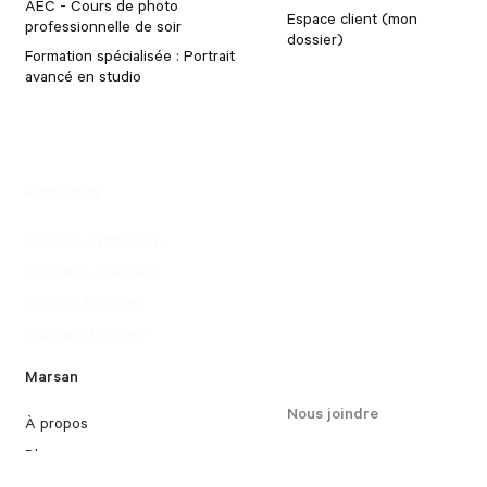
AEC - Cours de photo
Espace client (mon
professionnelle de soir
dossier)
Formation spécialisée : Portrait
avancé en studio
Admission
Critères d’admission
Portfolios étudiants
Étudiants étrangers
Prêts et bourses
Étudiant d’un jour
Marsan
Nous joindre
À propos
Blogue
Facebook
Notre équipe