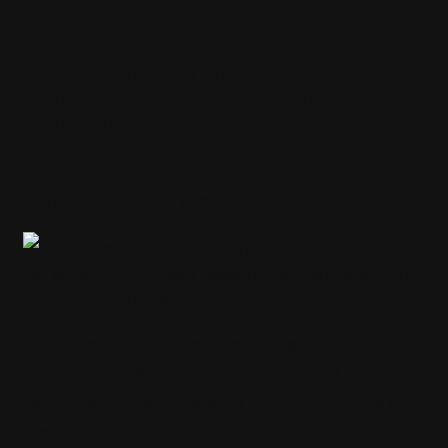
commerciale. Plus de 400 personnes se
sont retrouvées dans les nouveaux locaux
du collège Marsan, pour y admirer les
photographies des talents émergents.
Deux groupes y ont exposé leur portfolio
de fin d’année, le groupe de jour 218 et le
groupe de soir 317.
16 finissants ont présenté leur travail
Les expositions du collège Marsan attirent de plus en plus de
visiteurs chaque année
Les expositions du collège Marsan drainent de
plus en plus de visiteurs chaque année. C’est le
rendez-vous des amateurs de photographie et
des professionnels du milieu. Tous sont venus