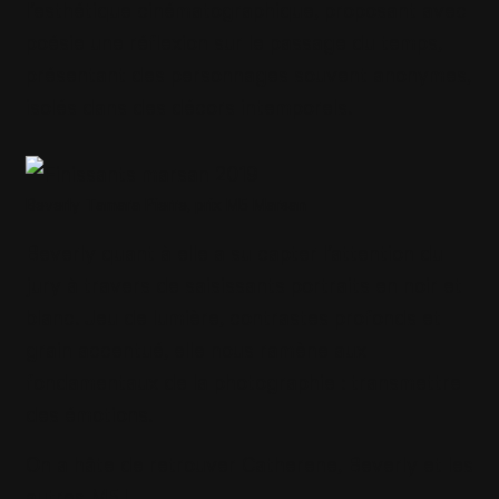
l’esthétique cinématographique, proposant avec
poésie une réflexion sur le passage du temps,
présentant des personnages souvent anonymes,
isolés dans des décors intemporels.
Beverly Tamara Pierre, prix M5 Marsan
Beverly quant à elle a su capter l’attention du
jury à travers de saisissants portraits en noir et
blanc. Jeu de lumière, contrastes profonds et
grain accentué, elle nous ramène aux
fondamentaux de la photographie : transmettre
des émotions.
On a hâte de retrouver Catherene, Beverly et les
autres M5 !