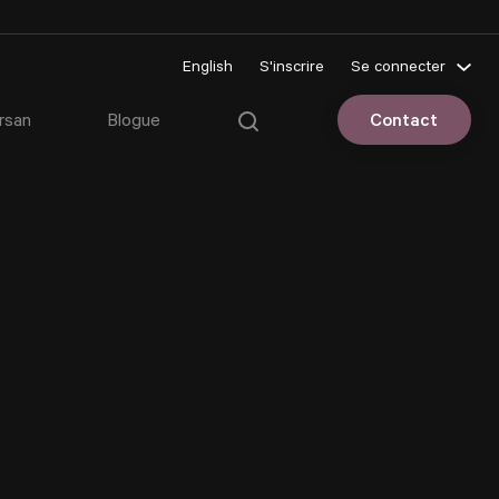
English
S'inscrire
Se connecter
Pluriportail
rsan
Blogue
Contact
Espace client