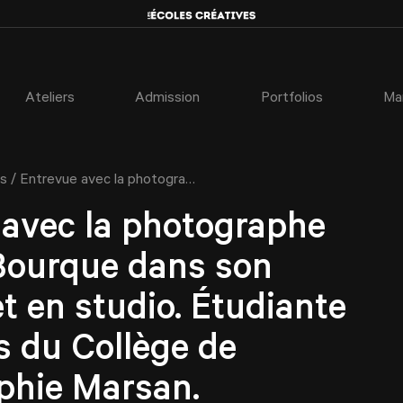
Ateliers
Admission
Portfolios
Ma
/
s
Entrevue avec la photographe Christel Bourque dans son quartier et en studio. Étudiante diplômées du Collège de photographie Marsan.
 avec la photographe
 Bourque dans son
et en studio. Étudiante
s du Collège de
phie Marsan.