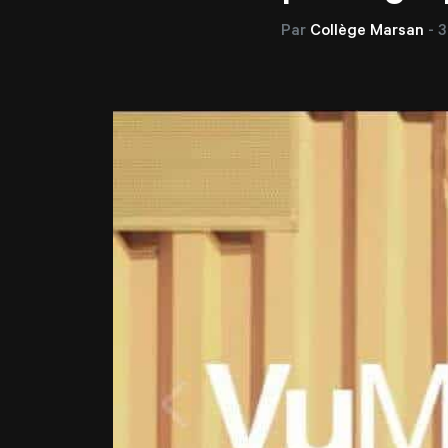
Par
Collège Marsan
-
3