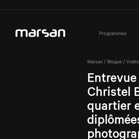
Programmes
AEC - Cours de photographie commerciale
À propos
Critères d’admission
Ateliers
/
/
Marsan
Blogue
Vidéo
AEC - Cours de photographie commerciale de soir
Notre équipe
Étudiant·e·s étranger·e·s
Certificats cadeaux
Formation spécialisée : Portrait avancé en studio
Installations du Collège
Prêts et bourses
Entrevue
Horaires des activités libres
Étudiant·e d’un jour
Christel
Service aux étudiant·e·s
Témoignages
quartier 
Fiches métiers
Service de placement étudiant
diplômée
Règlements
Partenaires
photogra
FAQ