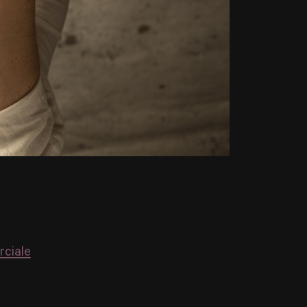
ant·e·s du
ciale
, ont
 des