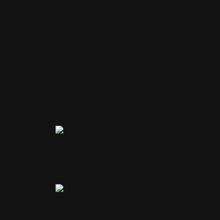
compétences 
La théorie
Pour initier
propres à l
: capturer l