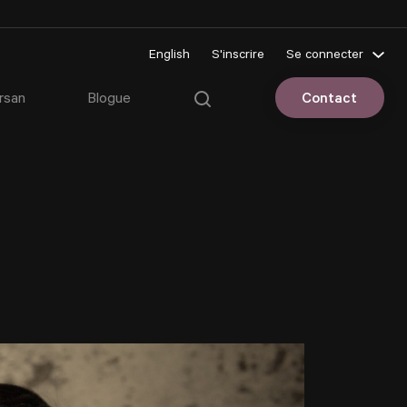
English
S'inscrire
Se connecter
Pluriportail
rsan
Blogue
Contact
Espace client