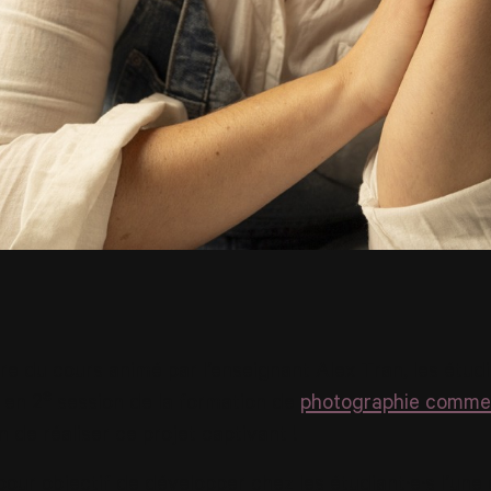
re du cours animé par l’enseignant Alex Tran, les étudi
 en 2ᵉ session de la formation de
photographie commer
n de réaliser ce projet captivant !
pour objectif de développer chez les étudiant·e·s l’une