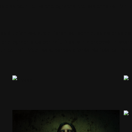
clés pour tout·e photographe professionnel·le : l’art d
 les étudiant·e·s aux différentes techniques de prise de
a photographie de portrait, Alex leur a proposé un exer
eur portrait. Voici les superbes clichés réalisés par l’ens