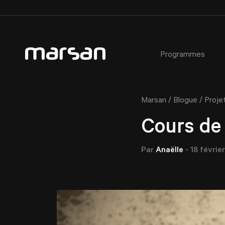
Programmes
AEC - Cours de photographie commerciale
À propos
Critères d’admission
Ateliers
/
/
Marsan
Blogue
Proje
AEC - Cours de photographie commerciale de soir
Notre équipe
Étudiant·e·s étranger·e·s
Certificats cadeaux
Formation spécialisée : Portrait avancé en studio
Installations du Collège
Prêts et bourses
Cours de 
Horaires des activités libres
Étudiant·e d’un jour
Service aux étudiant·e·s
Par
Anaëlle
-
18 févrie
Témoignages
Fiches métiers
Service de placement étudiant
Règlements
Partenaires
FAQ