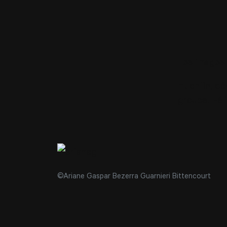
Les images 
Et enfin, dé
groupe. Féli
©Ariane Gaspar Bezerra Guarnieri Bittencourt