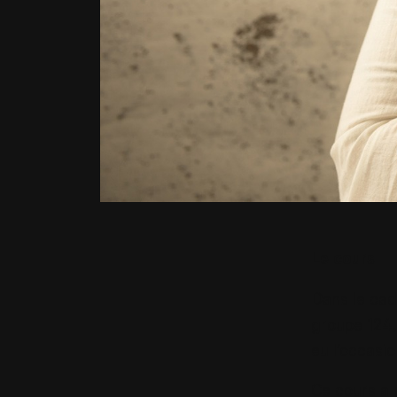
Le cours
Dans le cad
groupe 124,
eu l’occasio
Ce cours a 