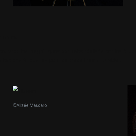
finales
couvrez les magnifiques portraits réalisés par les étudi
citations à tous·tes pour ce travail remarquable !
©Alizée Mascaro