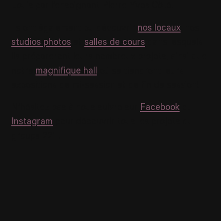
Louis par l’enseignant Pierre-Yves Côté.
Ils ont également pu découvrir
nos locaux
, nos
studios photos
et
salles de cours
dans lesquels
ils prépareront leurs nombreux projets, ainsi que
notre
magnifique hall
où se tiendront leurs
expositions de mi-session et de fin de session!
N’hésitez pas à nous suivre sur
Facebook
et
Instagram
pour découvrir tous les projets du
groupe 221 !