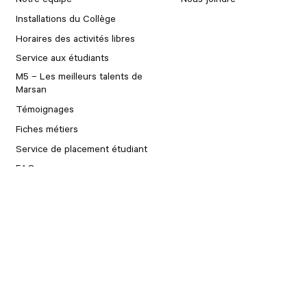
Installations du Collège
Horaires des activités libres
Service aux étudiants
M5 – Les meilleurs talents de
Marsan
Témoignages
Fiches métiers
Service de placement étudiant
FAQ
Contact
Partenaires
Collège Marsan est membre du réseau pédagogique Icônes
Les « Écoles Créatives »