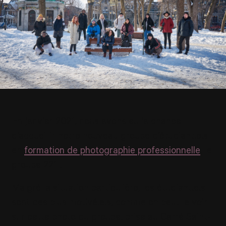
En janvier 2021, nous avons eu la chance
d’accueillir notre nouveau groupe d’étudiant.e.s
en
formation de photographie professionnelle
, le
groupe 221 !
Malgré la situation particulière, les étudiant.e.s
sont des plus motivé.e.s, comme on peut le voir
sur cette photo du groupe, prise au Carré Saint-